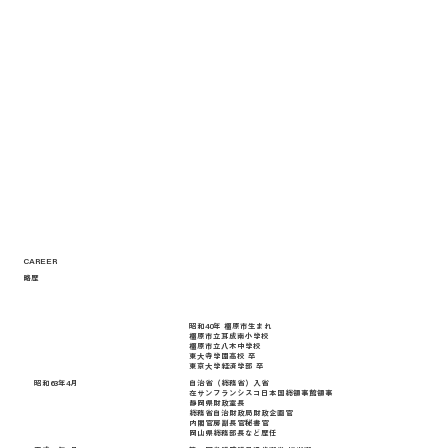
CAREER
略歴
〜
昭和40年 橿原市生まれ
橿原市立耳成南小学校
橿原市立八木中学校
東大寺学園高校 卒
東京大学経済学部 卒
昭和63年4月
自治省（総務省）入省
在サンフランシスコ日本国総領事館領事
静岡県財政室長
総務省自治財政局財政企画官
内閣官房副長官秘書官
岡山県総務部長など歴任