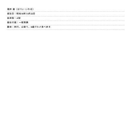
堀井 巌（ほりい いわお）
誕生日：昭和40年10月22日
血液型：A型
座右の銘：一燈照隅
趣味：旅行、山登り、B級グルメ食べ歩き